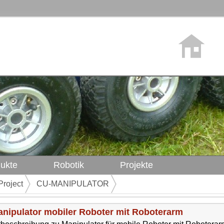
ukte
Robotik
Projekte
Project
CU-MANIPULATOR
nipulator mobiler Roboter mit Roboterarm