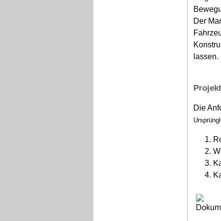
Bewegu
Der Man
Fahrzeu
Konstru
lassen.
Projek
Die Anf
Ursprüngl
R
We
K
K