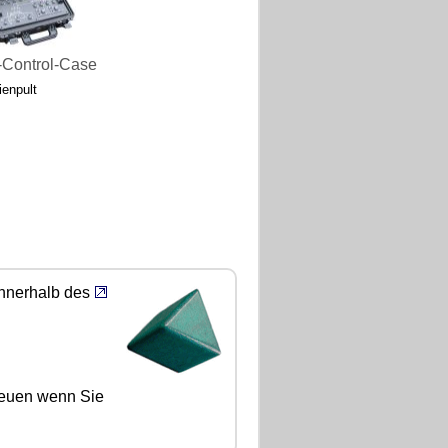
-Control-Case
ienpult
nnerhalb des
freuen wenn Sie