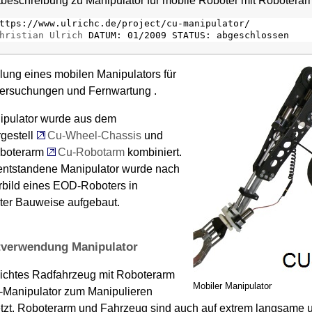
tbeschreibung zu Manipulator für mobile Roboter mit Roboterar
ttps://www.ulrichc.de/project/cu-manipulator/
hristian Ulrich
DATUM: 01/2009 STATUS: abgeschlossen
lung eines mobilen Manipulators für
ersuchungen und Fernwartung .
pulator wurde aus dem
gestell
Cu-Wheel-Chassis
und
boterarm
Cu-Robotarm
kombiniert.
entstandene Manipulator wurde nach
bild eines EOD-Roboters in
er Bauweise aufgebaut.
tverwendung Manipulator
lichtes Radfahrzeug mit Roboterarm
Mobiler Manipulator
-Manipulator zum Manipulieren
tzt. Roboterarm und Fahrzeug sind auch auf extrem langsame un