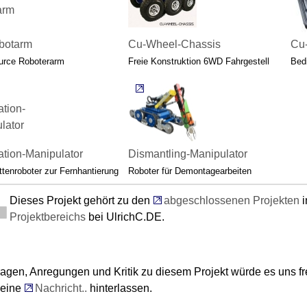
botarm
Cu-Wheel-Chassis
Cu
rce Roboterarm
Freie Konstruktion 6WD Fahrgestell
Bed
ation-Manipulator
Dismantling-Manipulator
enroboter zur Fernhantierung
Roboter für Demontagearbeiten
Dieses Projekt gehört zu den
abgeschlossenen Projekten
i
Projektbereichs
bei UlrichC.DE.
ragen, Anregungen und Kritik zu diesem Projekt würde es uns 
 eine
Nachricht..
hinterlassen.