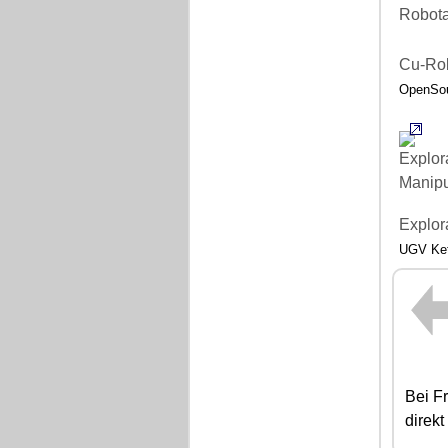
Cu-Ro
OpenSou
Explor
UGV Kett
Bei F
direkt