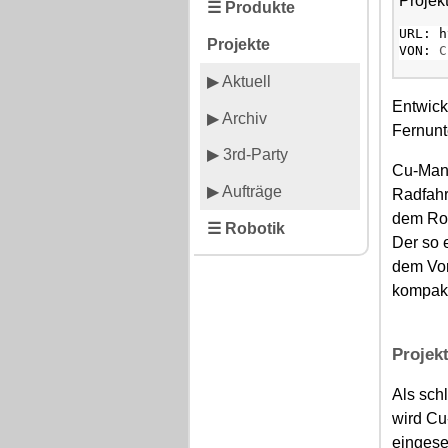
Projek
☰ Produkte
URL: h
Projekte
VON:
C
▶ Aktuell
Entwick
▶ Archiv
Fernunt
▶ 3rd-Party
Cu-Mani
▶ Aufträge
Radfahr
dem Ro
☰ Robotik
Der so 
dem Vor
kompakt
Projek
Als sch
wird Cu
eingese