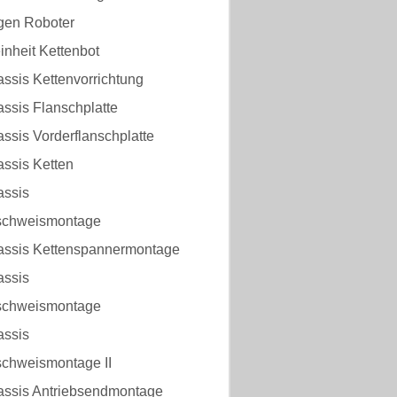
lgen Roboter
inheit Kettenbot
ssis Kettenvorrichtung
ssis Flanschplatte
ssis Vorderflanschplatte
assis Ketten
assis
chweismontage
assis Kettenspannermontage
assis
chweismontage
assis
hweismontage II
assis Antriebsendmontage