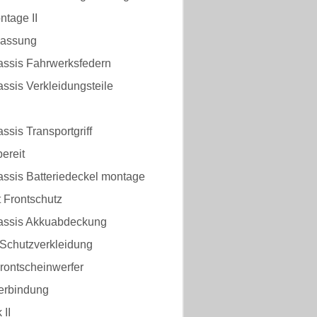
ntage II
passung
assis Fahrwerksfedern
ssis Verkleidungsteile
ssis Transportgriff
ereit
assis Batteriedeckel montage
 Frontschutz
assis Akkuabdeckung
 Schutzverkleidung
rontscheinwerfer
erbindung
II