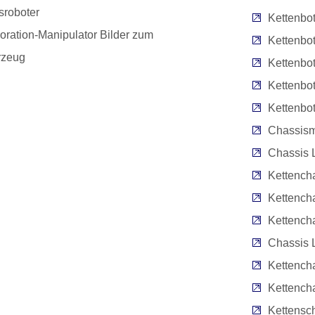
sroboter
Kettenbot
oration-Manipulator Bilder zum
Kettenbot
rzeug
Kettenbo
Kettenbo
Kettenbo
Chassism
Chassis 
Kettencha
Kettenc
Kettench
Chassis L
Kettencha
Kettench
Kettensc