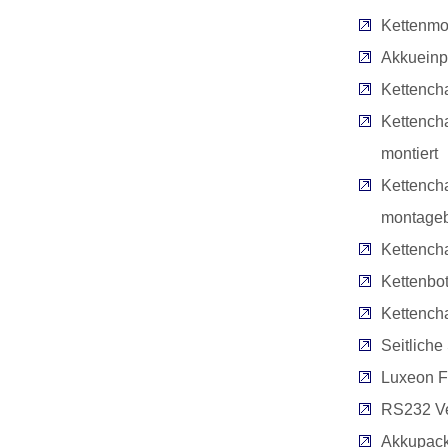
Kettenmo
Akkuein
Kettench
Kettencha
montiert
Kettencha
montageb
Kettench
Kettenbot
Kettench
Seitliche
Luxeon F
RS232 V
Akkupack 