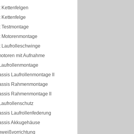
 Kettenfelgen
 Kettenfelge
t Testmontage
t Motorenmontage
t Laufrolleschwinge
otoren mit Aufnahme
Laufrollenmontage
ssis Laufrollenmontage II
hassis Rahmenmontage
assis Rahmenmontage II
aufrollenschutz
ssis Laufrollenfederung
assis Akkugehäuse
hweißvorrichtung