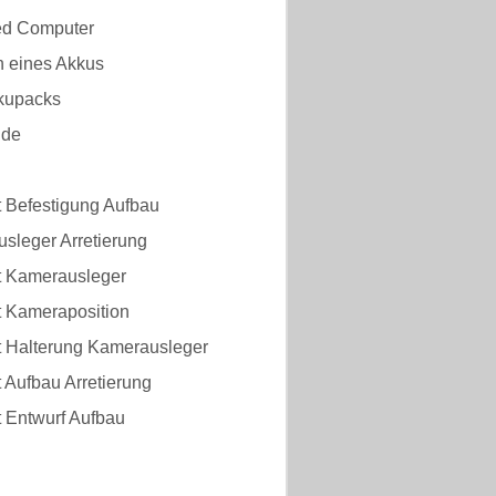
d Computer
n eines Akkus
kupacks
nde
t Befestigung Aufbau
sleger Arretierung
t Kamerausleger
t Kameraposition
t Halterung Kamerausleger
 Aufbau Arretierung
t Entwurf Aufbau