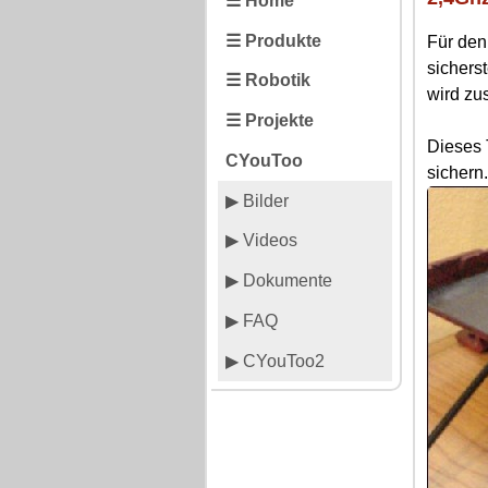
☰ Home
☰ Produkte
Für den
sicherst
☰ Robotik
wird zu
☰ Projekte
Dieses 
CYouToo
sichern
▶ Bilder
▶ Videos
▶ Dokumente
▶ FAQ
▶ CYouToo2