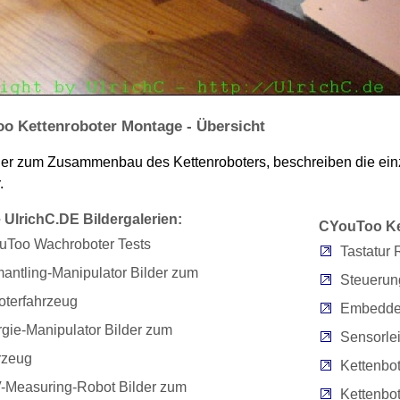
o Kettenroboter Montage - Übersicht
der zum Zusammenbau des Kettenroboters, beschreiben die ein
.
 UlrichC.DE Bildergalerien:
CYouToo Ket
uToo Wachroboter Tests
Tastatur
antling-Manipulator Bilder zum
Steuerung
terfahrzeug
Embedde
gie-Manipulator Bilder zum
Sensorlei
rzeug
Kettenbot
-Measuring-Robot Bilder zum
Kettenbot