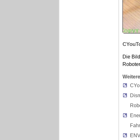
CYouTo
Die Bil
Roboter
Weitere
CYo
Dism
Robo
Ener
Fah
ENV