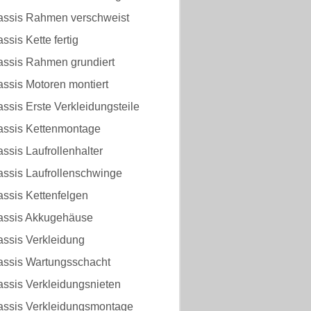
assis Rahmen verschweist
ssis Kette fertig
assis Rahmen grundiert
ssis Motoren montiert
ssis Erste Verkleidungsteile
assis Kettenmontage
ssis Laufrollenhalter
assis Laufrollenschwinge
ssis Kettenfelgen
assis Akkugehäuse
assis Verkleidung
assis Wartungsschacht
assis Verkleidungsnieten
assis Verkleidungsmontage