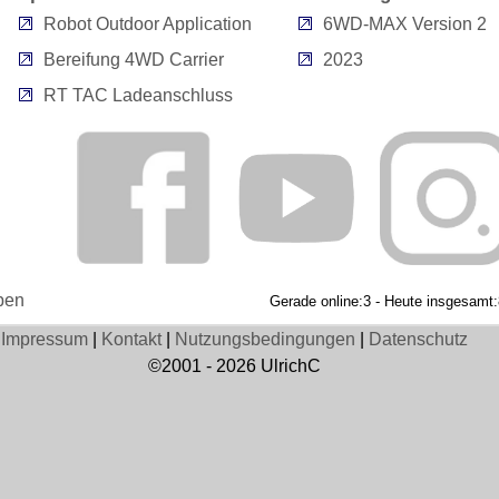
Robot Outdoor Application
6WD-MAX Version 2
Bereifung 4WD Carrier
2023
RT TAC Ladeanschluss
ben
Gerade online:3 - Heute insgesamt
Impressum
|
Kontakt
|
Nutzungsbedingungen
|
Datenschutz
©2001 - 2026 UlrichC