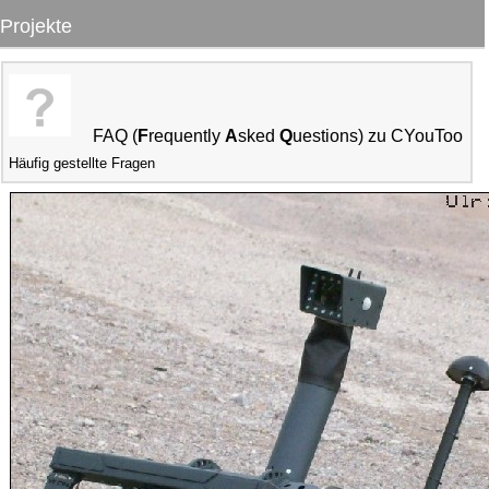
Projekte
FAQ (
F
requently
A
sked
Q
uestions) zu CYouToo
Häufig gestellte Fragen