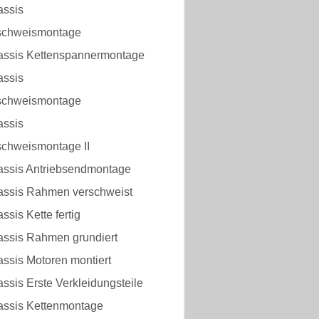
assis
chweismontage
assis Kettenspannermontage
assis
chweismontage
assis
hweismontage II
assis Antriebsendmontage
assis Rahmen verschweist
ssis Kette fertig
assis Rahmen grundiert
ssis Motoren montiert
ssis Erste Verkleidungsteile
assis Kettenmontage