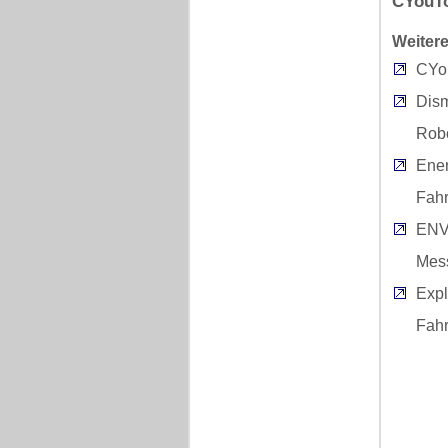
CYouTo
Weitere
CYo
Dism
Robo
Ener
Fah
ENV
Mes
Expl
Fah