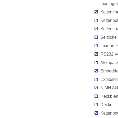
montageb
Kettench
Kettenbot
Kettench
Seitliche
Luxeon F
RS232 V
Akkupack 
Embedde
Explosio
NiMH Ak
Heckble
Deckel
Kettenbo