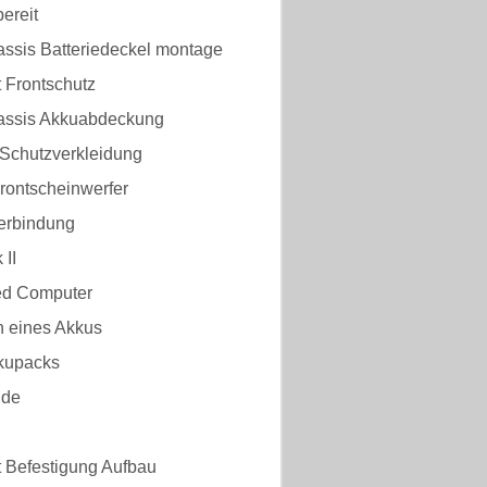
ereit
assis Batteriedeckel montage
 Frontschutz
assis Akkuabdeckung
 Schutzverkleidung
rontscheinwerfer
erbindung
II
d Computer
n eines Akkus
kupacks
nde
t Befestigung Aufbau