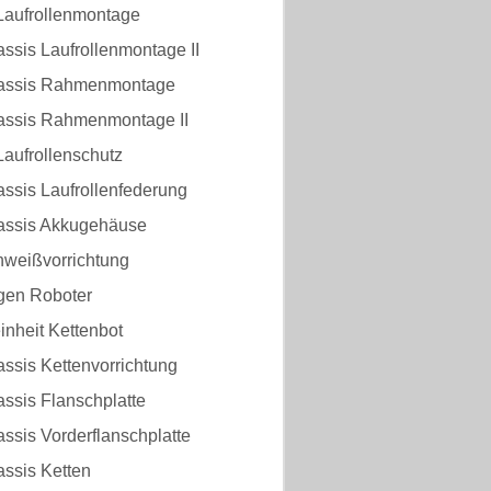
Laufrollenmontage
ssis Laufrollenmontage II
hassis Rahmenmontage
assis Rahmenmontage II
aufrollenschutz
ssis Laufrollenfederung
assis Akkugehäuse
hweißvorrichtung
lgen Roboter
inheit Kettenbot
ssis Kettenvorrichtung
ssis Flanschplatte
ssis Vorderflanschplatte
assis Ketten