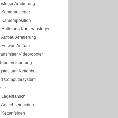
sleger Arretierung
t Kamerausleger
t Kameraposition
t Halterung Kamerausleger
 Aufbau Arretierung
t Entwurf Aufbau
ansmitter Videoroboter
 Robotersteuerung
stastatur Kettenbot
d Computersystem
ste
 Lagerflansch
 Antriebseinheiten
 Kettenfelgen