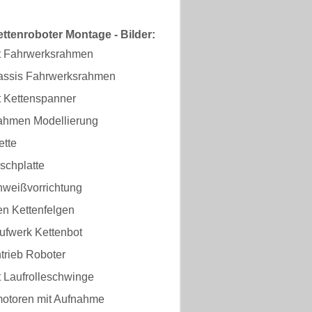
tenroboter Montage - Bilder:
t Fahrwerksrahmen
assis Fahrwerksrahmen
t Kettenspanner
ahmen Modellierung
tte
schplatte
hweißvorrichtung
en Kettenfelgen
ufwerk Kettenbot
trieb Roboter
t Laufrolleschwinge
otoren mit Aufnahme