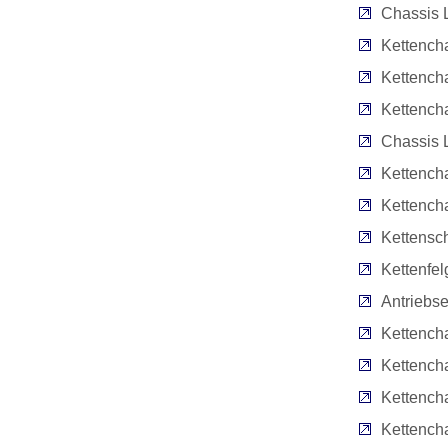
Chassis 
Kettencha
Kettenc
Kettench
Chassis L
Kettencha
Kettench
Kettensc
Kettenfe
Antriebse
Kettencha
Kettencha
Kettencha
Kettench