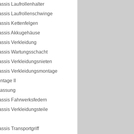
ssis Laufrollenhalter
assis Laufrollenschwinge
ssis Kettenfelgen
assis Akkugehäuse
assis Verkleidung
assis Wartungsschacht
assis Verkleidungsnieten
assis Verkleidungsmontage
ntage II
passung
assis Fahrwerksfedern
ssis Verkleidungsteile
ssis Transportgriff