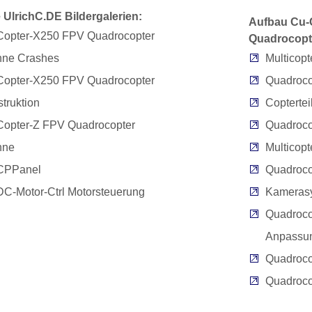
 UlrichC.DE Bildergalerien:
Aufbau Cu-
Copter-X250 FPV Quadrocopter
Quadrocopte
hne Crashes
Multicop
Copter-X250 FPV Quadrocopter
Quadroco
truktion
Copterte
Copter-Z FPV Quadrocopter
Quadroco
hne
Multicop
CPPanel
Quadroc
C-Motor-Ctrl Motorsteuerung
Kamerasy
Quadroco
Anpassu
Quadroco
Quadroco