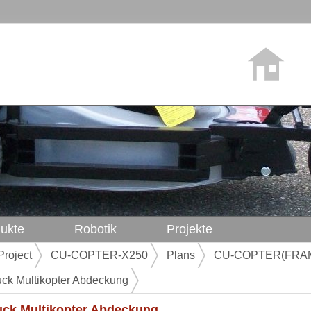
ukte
Robotik
Projekte
Project
CU-COPTER-X250
Plans
CU-COPTER(FRAM
ck Multikopter Abdeckung
uck Multikopter Abdeckung