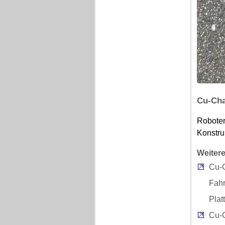
Cu-Cha
Roboter
Konstru
Weitere
Cu-
Fahr
Plat
Cu-