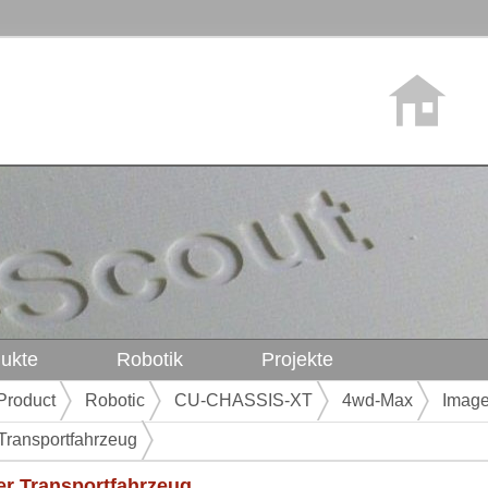
ukte
Robotik
Projekte
Product
Robotic
CU-CHASSIS-XT
4wd-Max
Imag
Transportfahrzeug
r Transportfahrzeug