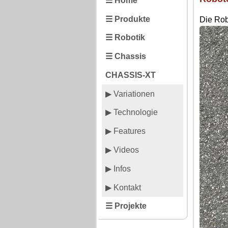
☰ Home
☰ Produkte
Die Rob
☰ Robotik
☰ Chassis
CHASSIS-XT
▶ Variationen
▶ Technologie
▶ Features
▶ Videos
▶ Infos
▶ Kontakt
☰ Projekte