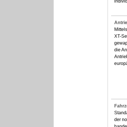
indivi
Antri
Mittel
XT-Ser
gewap
die An
Antri
europä
Fahrz
Standa
der n
hande