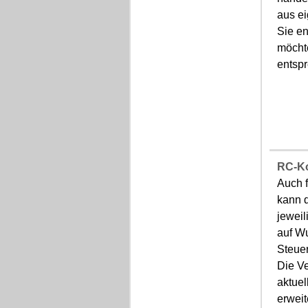
aus e
Sie e
möcht
entsp
RC-K
Auch 
kann d
jewei
auf W
Steue
Die V
aktue
erwei