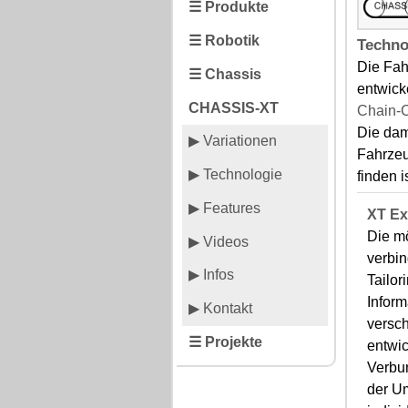
☰ Produkte
☰ Robotik
Techno
Die Fah
☰ Chassis
entwick
CHASSIS-XT
Chain-
Die dam
▶ Variationen
Fahrzeu
▶ Technologie
finden is
▶ Features
XT Ex
Die m
▶ Videos
verbin
▶ Infos
Tailor
Inform
▶ Kontakt
versch
☰ Projekte
entwic
Verbun
der U