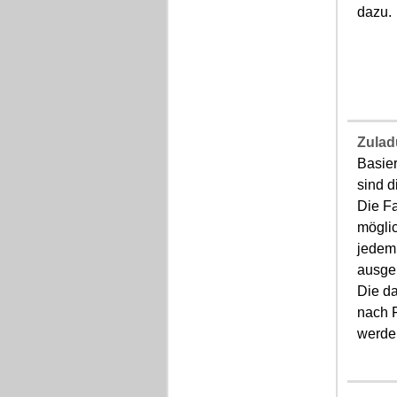
dazu.
Zula
Basie
sind d
Die Fa
mögli
jedem
ausgel
Die d
nach F
werde