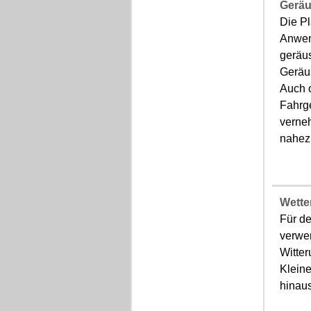
Gerä
Die Pl
Anwen
geräu
Geräu
Auch 
Fahrg
verne
nahez
Wette
Für d
verwen
Witter
Klein
hinaus