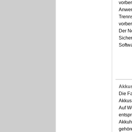
vorber
Anwen
Trenn
vorber
Der N
Siche
Softwa
Akku
Die F
Akkus 
Auf Wu
entspr
Akkuh
gehör