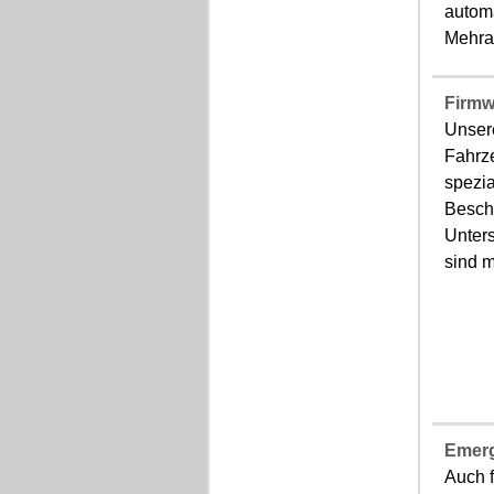
autom
Mehra
Firmw
Unser
Fahrze
spezia
Beschr
Unter
sind m
Emerg
Auch 