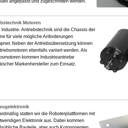
duell angepasst und zugeschnitten werden.
ebstechnik Motoren
s Industrie- Antriebstechnik sind die Chassis der
ie für viele mögliche Anforderungen
pnet. Neben der Antriebsübersetzung können
triebsmotoren ebenfalls variiert werden. Als
ebsmotoren kommen Industrieantriebe
ischer Markenhersteller zum Einsatz.
eugelektronik
rdmäßig statten wir die Roboterplattformen mit
otwendigen Elektronik aus. Dabei kommen
lsübliche Bauteile, aber auch Komponenten