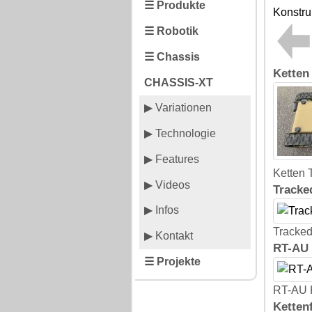
☰ Produkte
Konstru
☰ Robotik
☰ Chassis
Ketten
CHASSIS-XT
▶ Variationen
▶ Technologie
▶ Features
Ketten 
▶ Videos
Tracke
▶ Infos
Tracke
▶ Kontakt
RT-AU 
☰ Projekte
RT-AU K
Ketten