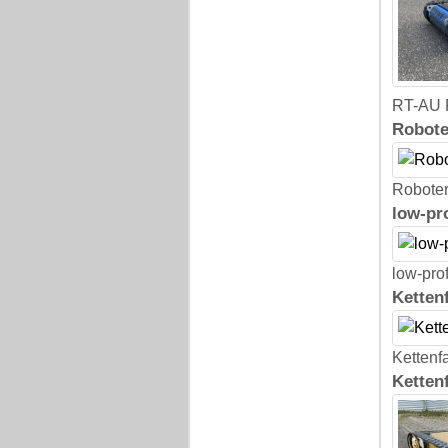
RT-AU R
Robote
Roboter
low-pr
low-pro
Ketten
Kettenf
Ketten