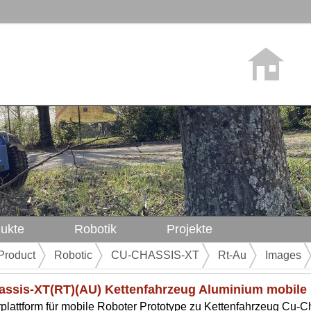
ukte
Robotik
Projekte
Product
Robotic
CU-CHASSIS-XT
Rt-Au
Images
ssis-XT(RT)(AU) Kettenfahrzeug Aluminium mobile 
plattform für mobile Roboter Prototype zu Kettenfahrzeug Cu-Ch