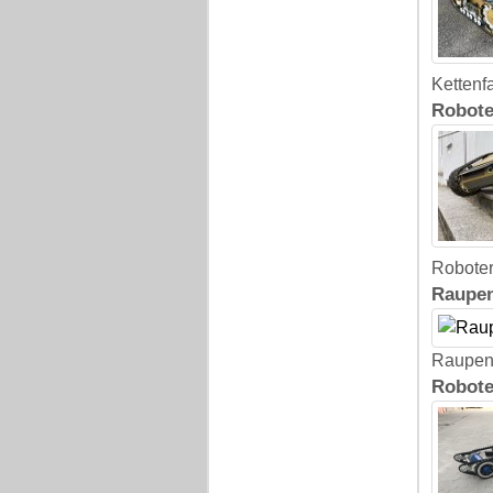
Kettenf
Robote
Roboter
Raupen
Raupen
Robote