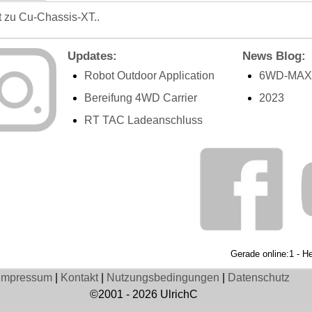
t zu Cu-Chassis-XT..
Updates:
News Blog:
Robot Outdoor Application
6WD-MAX 
Bereifung 4WD Carrier
2023
RT TAC Ladeanschluss
Gerade online:1 - H
Impressum
|
Kontakt
|
Nutzungsbedingungen
|
Datenschutz
©2001 - 2026 UlrichC