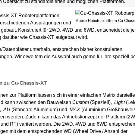
n Übersicht zu standardisierten und möglichen Plattformen.
ssis-XT Roboterplattformen
Mobile Roboterplattform Cu-Chas
verschiedenen Ausprägungen und
 gebaut. Konstruiert für 2WD, 4WD und 6WD, entscheidet die je
darüber wie Chassis-XT aufgebaut wird.
/Datenblätter unterhalb, entsprechen bisher konstruierten
gen. Wir erweitern die Auswahl auch gerne für Ihre speziell b
en zu Cu-Chassis-XT
onen zur Plattform lassen sich in einer einfachen Matrix darstelle
nd kann zwischen den Bauweisen
Custom
(Speziell),
Light
(Lei
),
AU
(Standard Aluminium) und
MAX
(Aluminium Großbauwei
den werden. Zudem kann das Antriebskonzept der Plattform (2
nd RT) variiert werden. Die 2WD, 4WD und 6WD entspreche
gen mit dem entsprechenden WD (Wheel Drive / Anzahl der