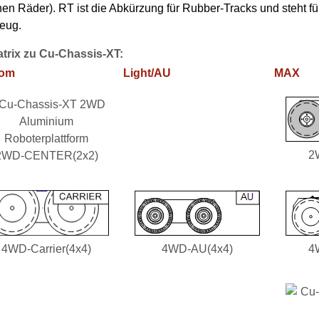
en Räder). RT ist die Abkürzung für Rubber-Tracks und steht fü
zeug.
trix zu Cu-Chassis-XT:
tom
Light/AU
MAX
2
2WD-CENTER(2x2)
4WD-Carrier(4x4)
4WD-AU(4x4)
4