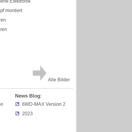
ene Elektronik
pf montiert
ren
ren
Alle Bilder
News Blog:
on
6WD-MAX Version 2
2023