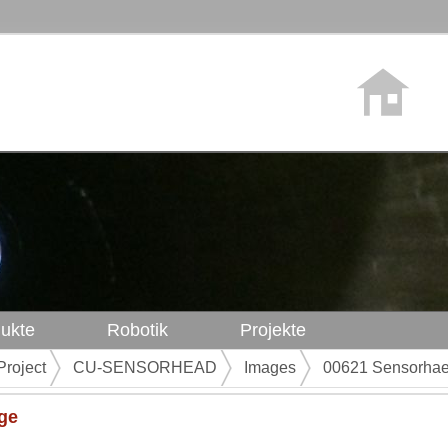
ukte
Robotik
Projekte
Project
CU-SENSORHEAD
Images
00621 Sensorhae
ge