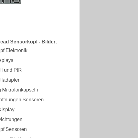
ad Sensorkopf - Bilder:
f Elektronik
splays
ll und PIR
lladapter
g Mikrofonkapseln
ffnungen Sensoren
isplay
Dichtungen
pf Sensoren