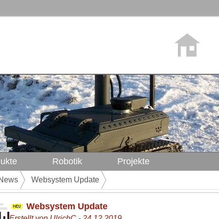
ukte
Robotik
Projekte
News
Websystem Update
Websystem Update
Erstellt von UlrichC - 24.12.2019