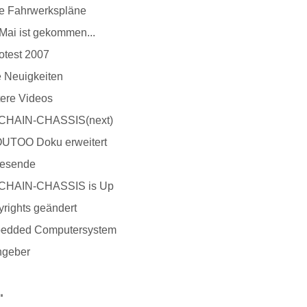
e Fahrwerkspläne
Mai ist gekommen...
otest 2007
 Neuigkeiten
ere Videos
CHAIN-CHASSIS(next)
UTOO Doku erweitert
resende
CHAIN-CHASSIS is Up
rights geändert
edded Computersystem
hgeber