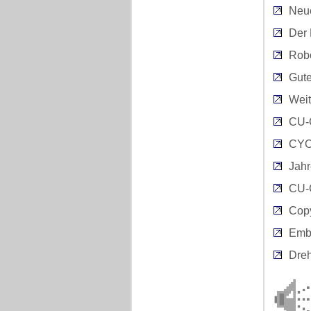
Neu
Der 
Rob
Gute
Weit
CU-
CYO
Jah
CU-
Copy
Emb
Dre