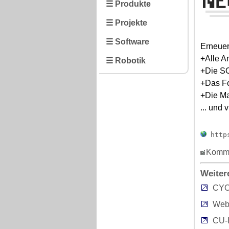
☰ Produkte
☰ Projekte
☰ Software
Erneuer
+Alle A
☰ Robotik
+Die SO
+Das Fo
+Die Ma
... und 
https
Komme
Weiter
CYO
Web
CU-